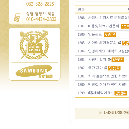
번호
사랑니,신경치료 문의드립
1308
비용및치료기간문의
1307
임플란트
1306
치아미백 가격문의
1305
안녕하세요~예약하고싶습
1304
사랑니 발치
1303
금간 치아
1302
치아 결손으로 인한 치료
1301
턱관절 장애 대략적 치료
1300
d올세라믹이요~
1299