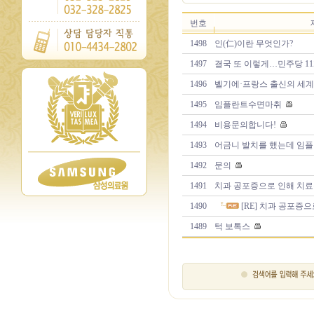
번호
1498
인(仁)이란 무엇인가?
1497
결국 또 이렇게…민주당 11개
1496
벨기에·프랑스 출신의 세계
1495
임플란트수면마취
1494
비용문의합니다!
1493
어금니 발치를 했는데 임플란
1492
문의
1491
치과 공포증으로 인해 치료를
1490
[RE] 치과 공포증으
1489
턱 보톡스