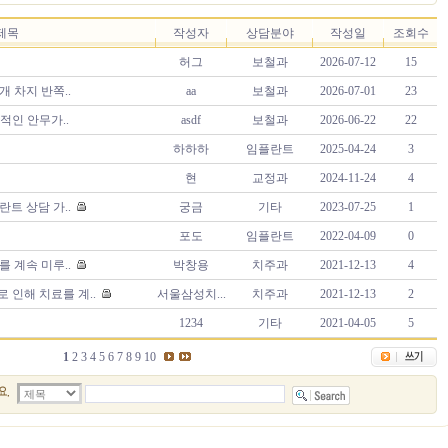
제목
작성자
상담분야
작성일
조회수
허그
보철과
2026-07-12
15
 차지 반쪽..
aa
보철과
2026-07-01
23
적인 안무가..
asdf
보철과
2026-06-22
22
하하하
임플란트
2025-04-24
3
현
교정과
2024-11-24
4
트 상담 가..
궁금
기타
2023-07-25
1
포도
임플란트
2022-04-09
0
 계속 미루..
박창용
치주과
2021-12-13
4
로 인해 치료를 계..
서울삼성치...
치주과
2021-12-13
2
1234
기타
2021-04-05
5
1
2
3
4
5
6
7
8
9
10