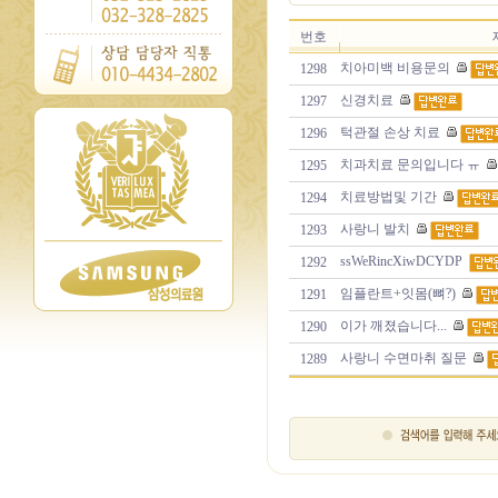
번호
치아미백 비용문의
1298
신경치료
1297
턱관절 손상 치료
1296
치과치료 문의입니다 ㅠ
1295
치료방법및 기간
1294
사랑니 발치
1293
ssWeRincXiwDCYDP
1292
임플란트+잇몸(뼈?)
1291
이가 깨졌습니다...
1290
사랑니 수면마취 질문
1289