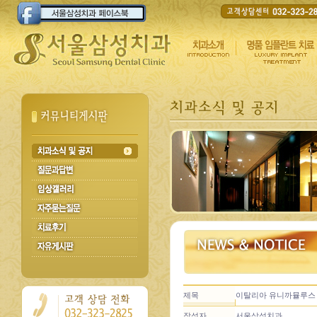
제목
이탈리아 유니까뮬루스
작성자
서울삼성치과