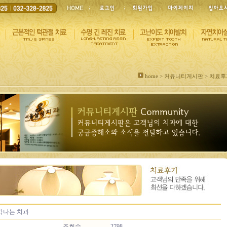
home > 커뮤니티게시판 > 치료
생각나는 치과
조회수
2798