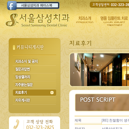
제목
[RE] 친절함이 
작성자
서울삼성치과