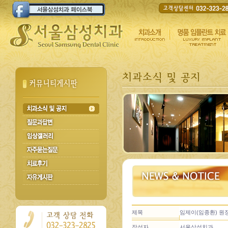
제목
임제이(임종환) 원
작성자
서울삼성치과